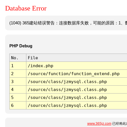
Database Error
(1040) 365建站错误警告：连接数据库失败，可能的原因：1、数
PHP Debug
No.
File
1
/index.php
2
/source/function/function_extend.php
3
/source/class/jzmysql.class.php
4
/source/class/jzmysql.class.php
5
/source/class/jzmysql.class.php
6
/source/class/jzmysql.class.php
www.365jz.com
已经将此