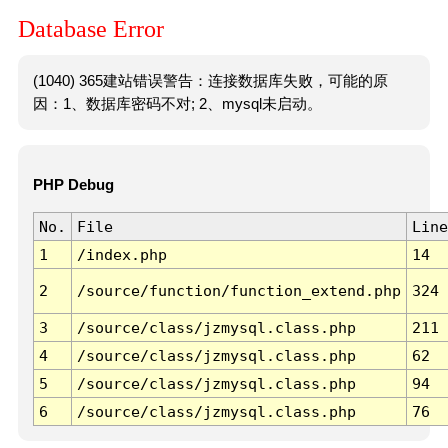
Database Error
(1040) 365建站错误警告：连接数据库失败，可能的原
因：1、数据库密码不对; 2、mysql未启动。
PHP Debug
No.
File
Line
1
/index.php
14
2
/source/function/function_extend.php
324
3
/source/class/jzmysql.class.php
211
4
/source/class/jzmysql.class.php
62
5
/source/class/jzmysql.class.php
94
6
/source/class/jzmysql.class.php
76