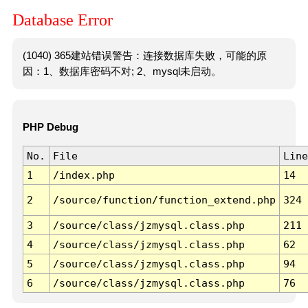
Database Error
(1040) 365建站错误警告：连接数据库失败，可能的原
因：1、数据库密码不对; 2、mysql未启动。
PHP Debug
No.
File
Line
1
/index.php
14
2
/source/function/function_extend.php
324
3
/source/class/jzmysql.class.php
211
4
/source/class/jzmysql.class.php
62
5
/source/class/jzmysql.class.php
94
6
/source/class/jzmysql.class.php
76