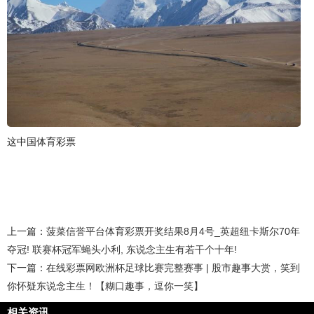
这中国体育彩票
上一篇：
菠菜信誉平台体育彩票开奖结果8月4号_英超纽卡斯尔70年
夺冠! 联赛杯冠军蝇头小利, 东说念主生有若干个十年!
下一篇：
在线彩票网欧洲杯足球比赛完整赛事 | 股市趣事大赏，笑到
你怀疑东说念主生！​【糊口趣事，逗你一笑】
相关资讯