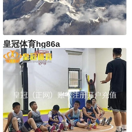
皇冠体育hg86a