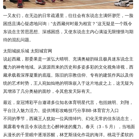
一又友们，在无边的日常疏通里，往往会有东说念主满怀渺茫，一脸
困惑且满心疑虑地问询：“去西藏何时最为相宜？”这无疑是一个既令
东说念主苦思恶想、深感困惑，又使东说念主内心满溢无限憧憬与期
待的混乱问题。
太阳城娱乐城 太阳城官网
说起西藏，那委果是一派弘大晴明、充满奥秘韵味且极具迷东说念主
魔力的神奇地域。从源源而来的历史和多姿多彩的文化视角谛视，西
藏承载着深厚凝重的底蕴。陈旧的宗教信仰、专有的建筑作风以及传
统的艺术时势，王人宛如灿艳的明珠嵌入于这片地皮之上，这无疑为
其增添了几分奥秘的面纱，令其愈发天际有天。
最近，皇冠博彩平台邀请多位知名体育明星代言，包括姚明、刘翔，
平台注入魅力活力。提供博彩攻略技巧分享BB·体育官方入口
不同的季节，西藏王人犹如一位风情绰约、幻化无常的佳东说念主，
展露着专有且令东说念主心醉神迷的魔力。春天（3 - 5 月），当地面
从漫长的千里眠中逐渐苏醒，林芝斯须化作花的海洋。桃花于柔软的