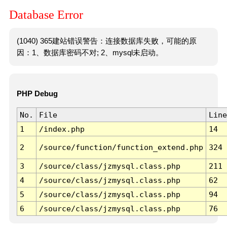
Database Error
(1040) 365建站错误警告：连接数据库失败，可能的原
因：1、数据库密码不对; 2、mysql未启动。
PHP Debug
No.
File
Line
1
/index.php
14
2
/source/function/function_extend.php
324
3
/source/class/jzmysql.class.php
211
4
/source/class/jzmysql.class.php
62
5
/source/class/jzmysql.class.php
94
6
/source/class/jzmysql.class.php
76