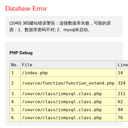
Database Error
(1040) 365建站错误警告：连接数据库失败，可能的原
因：1、数据库密码不对; 2、mysql未启动。
PHP Debug
No.
File
Line
1
/index.php
14
2
/source/function/function_extend.php
324
3
/source/class/jzmysql.class.php
211
4
/source/class/jzmysql.class.php
62
5
/source/class/jzmysql.class.php
94
6
/source/class/jzmysql.class.php
76