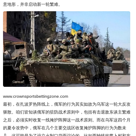
意地形，并非启动新一轮繁难。
www.crownsportsbettingzone.com
最初，在扎波罗热阵线上，俄军的行为其实如故为乌军这一轮大反攻
驱散。咱们皆知谈俄军的驻防战术原则中，包括有击退敌东谈主繁难
之后，必须实时收复一线掩护阵脚这一战术原则。而在乌军这四个月
的夏令攻势中，俄军在几个主要交战区收复掩护阵脚的行为为数未
几，这可能是为了设立火制口袋而议论的。比如西轴线的萝卜村和东