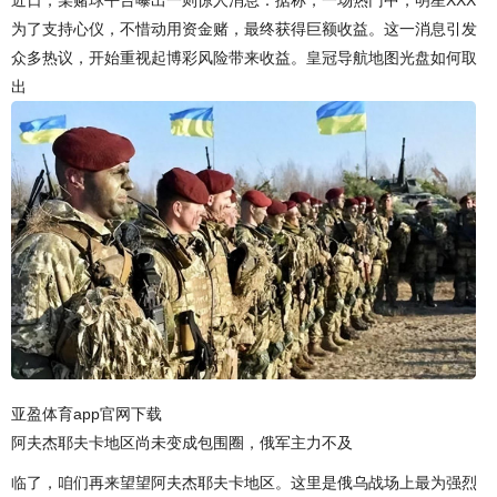
近日，某赌球平台曝出一则惊人消息：据称，一场热门中，明星XXX
为了支持心仪，不惜动用资金赌，最终获得巨额收益。这一消息引发
众多热议，开始重视起博彩风险带来收益。皇冠导航地图光盘如何取
出
亚盈体育app官网下载
阿夫杰耶夫卡地区尚未变成包围圈，俄军主力不及
临了，咱们再来望望阿夫杰耶夫卡地区。这里是俄乌战场上最为强烈