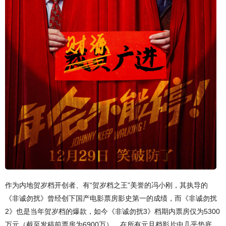
作为内地贺岁档开创者、有“贺岁档之王”美誉的冯小刚，其执导的
《非诚勿扰》曾经创下国产电影票房影史第一的成绩，而《非诚勿扰
2》也是当年贺岁档的爆款，如今《非诚勿扰3》档期内票房仅为5300
万元（截至发稿前票房为6900万），在所有元旦档影片中几乎垫底。