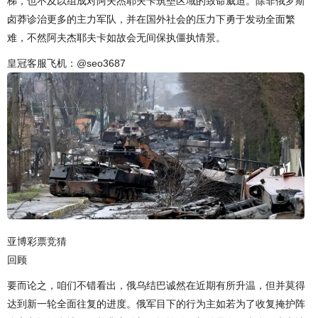
梯，也不及以组成对阿夫杰耶夫卡筑垒区域的致命威迫。除非俄罗斯
卤莽诊治更多的主力军队，并在国外社会的压力下勇于发动全面繁
难，不然阿夫杰耶夫卡如故会无间保执僵执情景。
皇冠客服飞机：@seo3687
亚博彩票竞猜
回顾
要而论之，咱们不错看出，俄乌结巴诚然在近期有所升温，但并莫得
达到新一轮全面往复的进度。俄军目下的行为主如若为了收复掩护阵