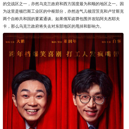
的交战区之一，亦然乌克兰政府和西方国度最为和顺的地区之一。因
为这里是顿巴斯工业区的中枢部分，亦然连气儿顿涅茨克和卢甘斯克
两个自称共和国的要紧通谈。如果俄军卤莽包围并攻陷阿夫杰耶夫
卡，那么乌克兰政府将失去对东部地区的甩掉和影响力。