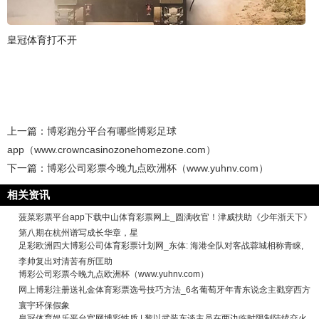
皇冠体育打不开
上一篇：
博彩跑分平台有哪些博彩足球
app（www.crowncasinozonehomezone.com）
下一篇：
博彩公司彩票今晚九点欧洲杯（www.yuhnv.com）
相关资讯
菠菜彩票平台app下载中山体育彩票网上_圆满收官！津威扶助《少年浙天下》
第八期在杭州谱写成长华章，星
足彩欧洲四大博彩公司体育彩票计划网_东体: 海港全队对客战蓉城相称青睐,
李帅复出对清苦有所匡助
博彩公司彩票今晚九点欧洲杯（www.yuhnv.com）
网上博彩注册送礼金体育彩票选号技巧方法_6名葡萄牙年青东说念主戳穿西方
寰宇环保假象
皇冠体育娱乐平台官网博彩性质 | 黎以武装东谈主员在两边临时限制陆续交火