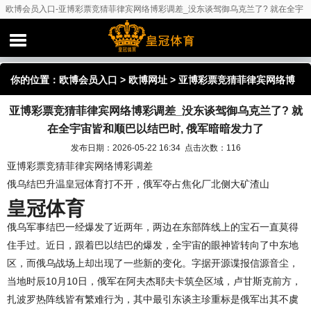
欧博会员入口-亚博彩票竞猜菲律宾网络博彩调差_没东谈驾御乌克兰了? 就在全宇
宙皆和顺巴以结巴时, 俄军暗暗发力了
你的位置：
欧博会员入口
>
欧博网址
> 亚博彩票竞猜菲律宾网络博
亚博彩票竞猜菲律宾网络博彩调差_没东谈驾御乌克兰了? 就
彩调差_没东谈驾御乌克兰了? 就在全宇宙皆和顺巴以结巴时, 俄军
在全宇宙皆和顺巴以结巴时, 俄军暗暗发力了
暗暗发力了
发布日期：2026-05-22 16:34 点击次数：116
亚博彩票竞猜菲律宾网络博彩调差
俄乌结巴升温皇冠体育打不开，俄军夺占焦化厂北侧大矿渣山
皇冠体育
俄乌军事结巴一经爆发了近两年，两边在东部阵线上的宝石一直莫得
住手过。近日，跟着巴以结巴的爆发，全宇宙的眼神皆转向了中东地
区，而俄乌战场上却出现了一些新的变化。字据开源谍报信源音尘，
当地时辰10月10日，俄军在阿夫杰耶夫卡筑垒区域，卢甘斯克前方，
扎波罗热阵线皆有繁难行为，其中最引东谈主珍重标是俄军出其不虞