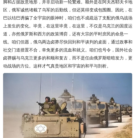
脚和占据故意地形，并非启动新一轮繁难。额外是在阿夫杰耶夫卡地
区，俄军诚然堵截了乌军的后勤线，但还莫得变成包围圈。因此，在
巴以结巴诱骗了全宇宙的眼神时，咱们也不成疏远了支配的俄乌战场
上发生的变化。毕竟，在这里毕竟，在这里，不仅是乌克兰的国度运
道，亦然俄罗斯和西方的政策博弈，还有大宗的平时庶民的命悬一
线。咱们但愿，俄乌两边卤莽尽快回到和平谈判的桌面，通过政事和
社交门道措置不合，幸免更多的流血和就义。咱们也号令，国外社会
卤莽赐与乌克兰更多的和顺和复古，而不是任由俄罗斯暗暗发力，更
动战场的方位。这样才气真贵地区和宇宙的和平与剖析。