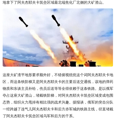
地拿下了阿夫杰耶夫卡筑垒区域最北端焦化厂北侧的大矿渣山。
这座大矿渣平地形要求额外好，不错俯视统统这个词阿夫杰耶夫卡地
区，而这条铁阶梯又是阿夫杰耶夫卡的主要后送交通线，该地的弹药
物质和东谈主员补给，伤员后送等等全得依赖于这条铁路。是以俄军
夺占这座大矿渣山，堵截铁阶梯，对阿夫杰耶夫卡筑垒区域变成包围
态势，组织火力甩掉有相比强的战术兴趣。据报谈，俄军的突击分队
一经跨越了连气儿阿夫杰耶夫卡和后方赤军城的铁路主线，径直堵截
了阿夫杰耶夫卡筑垒区域乌军和后方的干系。