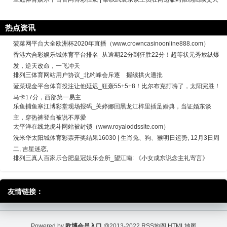
热点资讯
菠菜网平台大全欧洲杯2020年直播（www.crowncasinoonline888.com）
香港六合彩娱乐城体育平台排名_从逾期22分到狂胜22分！超等状元秀放纵爆
发，逆天改命，一飞冲天
排列三体育网站用户协议_北约峰会斥逐 握续拱火遭批
菠菜现金平台体育投注让他延迟_狂轰55+5+8！比尔布克打嗨了，太阳完胜！
马卡17分，西部第一易主
乐鱼捕鱼寒江博彩堂现场报码_关婷娜回黑龙江梓里插足婚典，当证婚东谈
主，穿热裤登台被说不厚爱
太平洋在线龙虎斗网站被封锁（www.royaloddssite.com）
洗米华太阳城体育彩票开奖结果16030 | 生肖兔、狗、猴明日运势, 12月3日周
二, 吉星迷恋,
排列三真人百家乐合肥皇冠娱乐会所_望江南: 《小女成东说念主礼寄言》
友情链接：
Powered by
欧博会员入口
@2013-2022
RSS地图
HTML地图