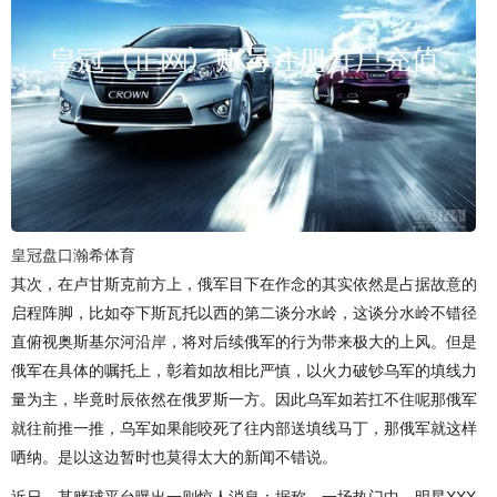
皇冠盘口瀚希体育
其次，在卢甘斯克前方上，俄军目下在作念的其实依然是占据故意的
启程阵脚，比如夺下斯瓦托以西的第二谈分水岭，这谈分水岭不错径
直俯视奥斯基尔河沿岸，将对后续俄军的行为带来极大的上风。但是
俄军在具体的嘱托上，彰着如故相比严慎，以火力破钞乌军的填线力
量为主，毕竟时辰依然在俄罗斯一方。因此乌军如若扛不住呢那俄军
就往前推一推，乌军如果能咬死了往内部送填线马丁，那俄军就这样
哂纳。是以这边暂时也莫得太大的新闻不错说。