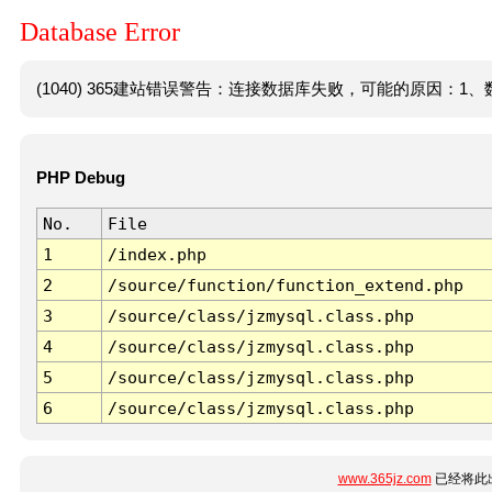
Database Error
(1040) 365建站错误警告：连接数据库失败，可能的原因：1、数
PHP Debug
No.
File
1
/index.php
2
/source/function/function_extend.php
3
/source/class/jzmysql.class.php
4
/source/class/jzmysql.class.php
5
/source/class/jzmysql.class.php
6
/source/class/jzmysql.class.php
www.365jz.com
已经将此