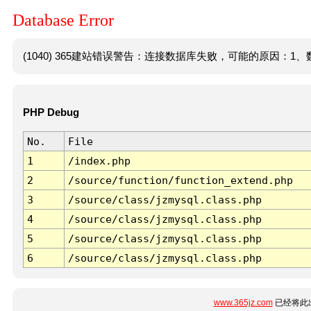
Database Error
(1040) 365建站错误警告：连接数据库失败，可能的原因：1、数
PHP Debug
No.
File
1
/index.php
2
/source/function/function_extend.php
3
/source/class/jzmysql.class.php
4
/source/class/jzmysql.class.php
5
/source/class/jzmysql.class.php
6
/source/class/jzmysql.class.php
www.365jz.com
已经将此