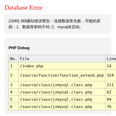
Database Error
(1040) 365建站错误警告：连接数据库失败，可能的原
因：1、数据库密码不对; 2、mysql未启动。
PHP Debug
No.
File
Line
1
/index.php
14
2
/source/function/function_extend.php
324
3
/source/class/jzmysql.class.php
211
4
/source/class/jzmysql.class.php
62
5
/source/class/jzmysql.class.php
94
6
/source/class/jzmysql.class.php
76